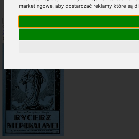
Kontakt
marketingowe
,
aby dostarczać reklamy które są d
Szukaj
Okładka: RN 3/1935
Okładki
»
Rocznik 1935
»
RN 3/1935