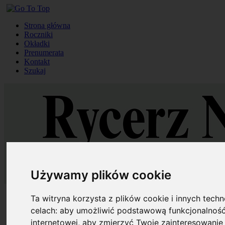
Strona główna
Roczniki
Okładki
Prenumerata
Kontakt
Szukaj
Używamy plików cookie
Strona główna
Ta witryna korzysta z plików cookie i innych tech
Roczniki
celach:
aby umożliwić podstawową funkcjonalność
Okładki
internetowej
,
aby zmierzyć Twoje zainteresowanie 
Prenumerata