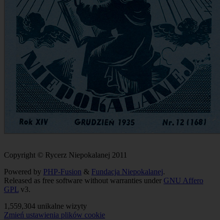
Copyright © Rycerz Niepokalanej 2011
Powered by
PHP-Fusion
&
Fundacja Niepokalanej
.
Released as free software without warranties under
GNU Affero
GPL
v3.
1,559,304 unikalne wizyty
Zmień ustawienia plików cookie