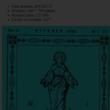
Data dodania: 2013.01.13
Wymiary: 450 × 760 pikseli
Rozmiar pliku: 127 005
Liczba wyświetleń: 5217