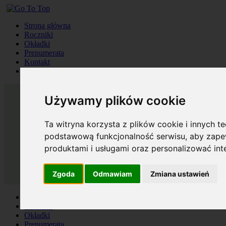
Strona główna
Roczniki
Okładki
Prenumerata
Kontakt
Szukaj
Używamy plików cookie
Ta witryna korzysta z plików cookie i innych t
podstawową funkcjonalność serwisu
,
aby zapew
produktami i usługami oraz personalizować in
Zgoda
Odmawiam
Zmiana ustawień
Strona główna
Roczniki
Okładki
Prenumerata