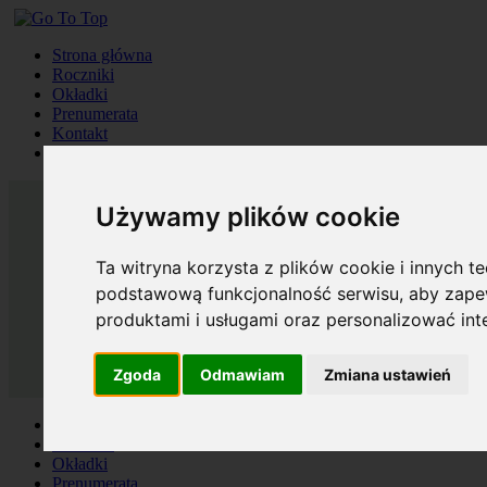
Strona główna
Roczniki
Okładki
Prenumerata
Kontakt
Szukaj
Używamy plików cookie
Ta witryna korzysta z plików cookie i innych t
podstawową funkcjonalność serwisu
,
aby zapew
produktami i usługami oraz personalizować in
Zgoda
Odmawiam
Zmiana ustawień
Strona główna
Roczniki
Okładki
Prenumerata