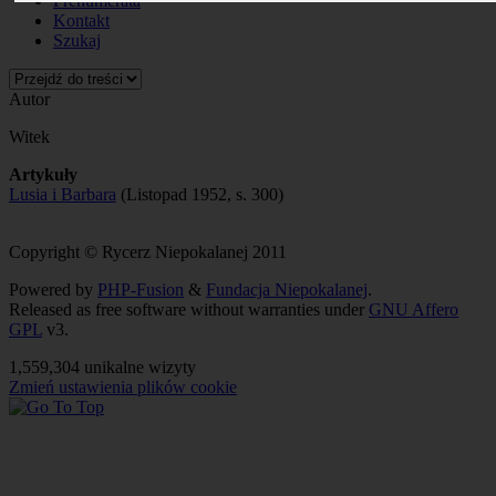
Prenumerata
Kontakt
Szukaj
Autor
Witek
Artykuły
Lusia i Barbara
(Listopad 1952, s. 300)
Copyright © Rycerz Niepokalanej 2011
Powered by
PHP-Fusion
&
Fundacja Niepokalanej
.
Released as free software without warranties under
GNU Affero
GPL
v3.
1,559,304 unikalne wizyty
Zmień ustawienia plików cookie