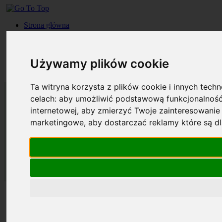
Strona główna
Roczniki
Okładki
Prenumerata
Używamy plików cookie
Kontakt
Szukaj
Ta witryna korzysta z plików cookie i innych tech
celach:
aby umożliwić podstawową funkcjonalność
internetowej
,
aby zmierzyć Twoje zainteresowanie 
marketingowe
,
aby dostarczać reklamy które są d
Strona główna
Roczniki
Okładki