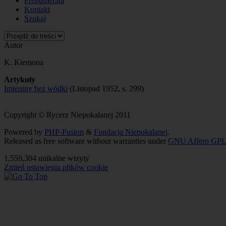
Prenumerata
Kontakt
Szukaj
Autor
K. Kiemona
Artykuły
Imieniny bez wódki
(Listopad 1952, s. 299)
Copyright © Rycerz Niepokalanej 2011
Powered by
PHP-Fusion
&
Fundacja Niepokalanej
.
Released as free software without warranties under
GNU Affero GPL
1,559,304 unikalne wizyty
Zmień ustawienia plików cookie