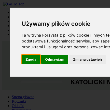
Strona główna
Roczniki
Okładki
Używamy plików cookie
Prenumerata
Kontakt
Szukaj
Ta witryna korzysta z plików cookie i innych t
podstawową funkcjonalność serwisu
,
aby zapew
produktami i usługami oraz personalizować in
Zgoda
Odmawiam
Zmiana ustawień
Strona główna
Roczniki
Okładki